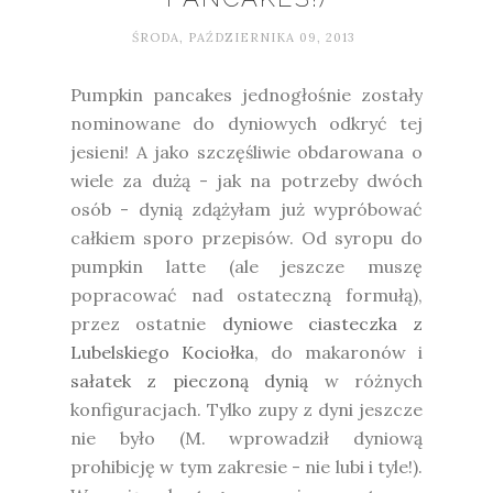
ŚRODA, PAŹDZIERNIKA 09, 2013
Pumpkin pancakes jednogłośnie zostały
nominowane do dyniowych odkryć tej
jesieni! A jako szczęśliwie obdarowana o
wiele za dużą - jak na potrzeby dwóch
osób - dynią zdążyłam już wypróbować
całkiem sporo przepisów. Od syropu do
pumpkin latte (ale jeszcze muszę
popracować nad ostateczną formułą),
przez ostatnie
dyniowe ciasteczka z
Lubelskiego Kociołka
, do makaronów i
sałatek z pieczoną dynią
w różnych
konfiguracjach. Tylko zupy z dyni jeszcze
nie było (M. wprowadził dyniową
prohibicję w tym zakresie - nie lubi i tyle!).