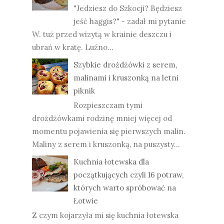
"Jedziesz do Szkocji? Będziesz
jeść haggis?" - zadał mi pytanie
W. tuż przed wizytą w krainie deszczu i
ubrań w kratę. Luźno...
Szybkie drożdżówki z serem,
malinami i kruszonką na letni
piknik
Rozpieszczam tymi
drożdżówkami rodzinę mniej więcej od
momentu pojawienia się pierwszych malin.
Maliny z serem i kruszonką, na puszysty...
Kuchnia łotewska dla
początkujących czyli 16 potraw,
których warto spróbować na
Łotwie
Z czym kojarzyła mi się kuchnia łotewska