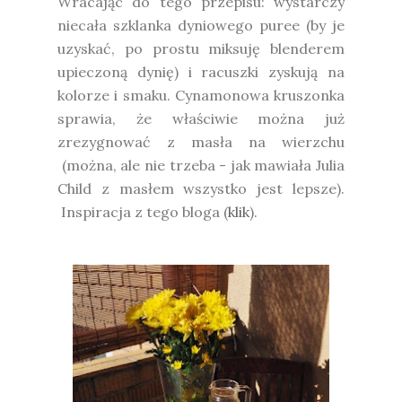
Wracając do tego przepisu: wystarczy
niecała szklanka dyniowego puree (by je
uzyskać, po prostu miksuję blenderem
upieczoną dynię) i racuszki zyskują na
kolorze i smaku. Cynamonowa kruszonka
sprawia, że właściwie można już
zrezygnować z masła na wierzchu
(można, ale nie trzeba - jak mawiała Julia
Child z masłem wszystko jest lepsze).
Inspiracja z tego bloga (
klik
).