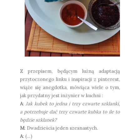
Z przepisem, będącym luźną adaptacją
przytoczonego linku i inspiracji z pinterest,
wiąże się anegdotka, mówiąca wiele o tym,
jak przydatny jest inżynier w kuchni :
A
:
Jak kubek to jedna i trzy czwarte szklanki,
a potrzebuje dać trzy czwarte kubka to ile to
będzie szklanek?
M
: Dwadzieścia jeden szesnastych.
A
: (...)