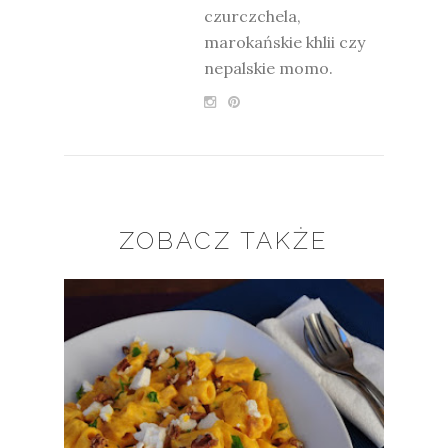
czurczchela,
marokańskie khlii czy
nepalskie momo.
ZOBACZ TAKŻE