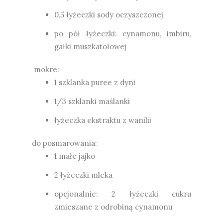
0,5 łyżeczki sody oczyszczonej
po pół łyżeczki: cynamonu, imbiru,
gałki muszkatołowej
mokre:
1 szklanka puree z dyni
1/3 szklanki maślanki
łyżeczka ekstraktu z wanilii
do posmarowania:
1 małe jajko
2 łyżeczki mleka
opcjonalnie: 2 łyżeczki cukru
zmieszane z odrobiną cynamonu