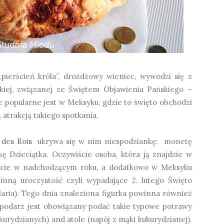
ierścień króla”, drożdżowy wieniec, wywodzi się z
ńskiej, związanej ze Świętem Objawienia Pańskiego –
e popularne jest w Meksyku, gdzie to święto obchodzi
 atrakcją takiego spotkania.
 des Rois
ukrywa się w nim niespodziankę: monetę
kę Dzieciątka. Oczywiście osoba, która ją znajdzie w
zęście w nadchodzącym roku, a dodatkowo w Meksyku
inną uroczystość czyli wypadające 2. lutego Święto
laria). Tego dnia znaleziona figurka powinna również
ospodarz jest obowiązany podać takie typowe potrawy
ukurydzianych) and atole (napój z mąki kukurydzianej).