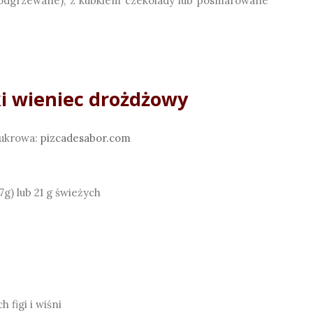
 odgrzewane), z kubkiem czekolady lub posmarowane
ki wieniec drożdżowy
cukrowa:
pizcadesabor.com
g) lub 21 g świeżych
 figi i wiśni