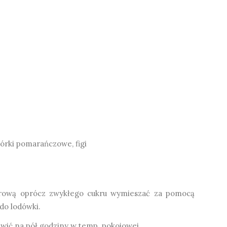
órki pomarańczowe, figi
krową oprócz zwykłego cukru wymieszać za pomocą
do lodówki.
wić na pół godziny w temp. pokojowej.