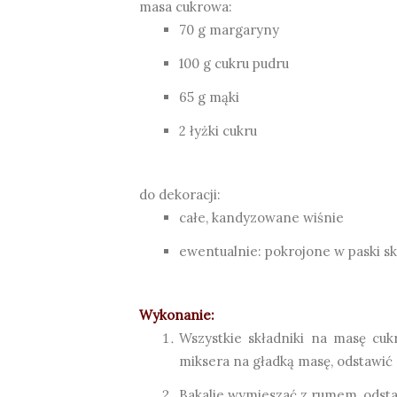
masa cukrowa:
70 g margaryny
100 g cukru pudru
65 g mąki
2 łyżki cukru
do dekoracji:
całe, kandyzowane wiśnie
ewentualnie: pokrojone w paski sk
Wykonanie:
Wszystkie składniki na masę cu
miksera na gładką masę, odstawić 
Bakalie wymieszać z rumem, odsta