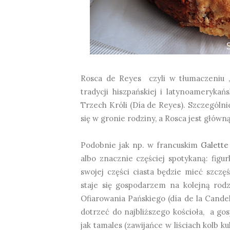
Rosca de Reyes czyli w tłumaczeniu „p
tradycji hiszpańskiej i latynoameryka
Trzech Króli (Día de Reyes). Szczególni
się w gronie rodziny, a Rosca jest główną
Podobnie jak np. w francuskim
Galette
albo znacznie częściej spotykaną: figur
swojej części ciasta będzie mieć szc
staje się gospodarzem na kolejną rodz
Ofiarowania Pańskiego (día de la Cande
dotrzeć do najbliższego kościoła, a g
jak tamales (zawijańce w liściach kolb k