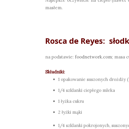
Najlepsze oczywiście na ciepło (nawet
masłem.
Rosca de Reyes: słod
na podstawie:
foodnetwork.com
; masa 
Składniki:
1 opakowanie suszonych drożdży (7
1/4 szklanki ciepłego mleka
1 łyżka cukru
2 łyżki mąki
1/4 szklanki pokrojonych, suszonych