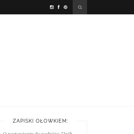
ZAPISKI OŁÓWKIEM:
O nastawieniu do podróży: "Jeśli