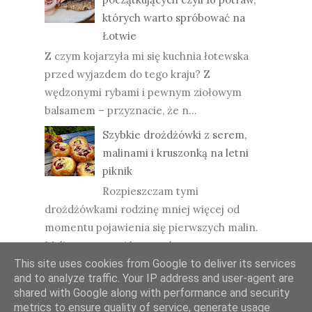
których warto spróbować na
Łotwie
Z czym kojarzyła mi się kuchnia łotewska
przed wyjazdem do tego kraju? Z
wędzonymi rybami i pewnym ziołowym
balsamem – przyznacie, że n...
Szybkie drożdżówki z serem,
malinami i kruszonką na letni
piknik
Rozpieszczam tymi
drożdżówkami rodzinę mniej więcej od
momentu pojawienia się pierwszych malin.
Maliny z serem i kruszonką, na puszysty...
This site uses cookies from Google to deliver its services
and to analyze traffic. Your IP address and user-agent are
shared with Google along with performance and security
metrics to ensure quality of service, generate usage