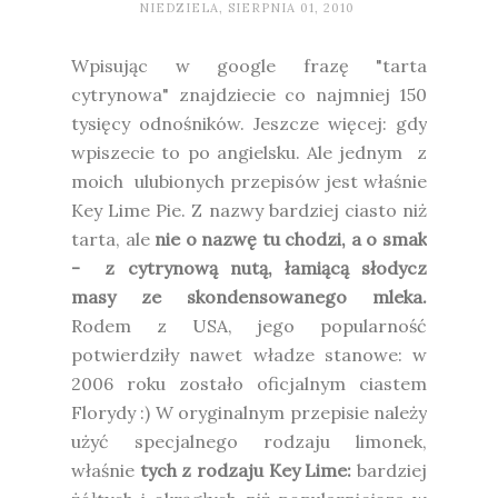
NIEDZIELA, SIERPNIA 01, 2010
Wpisując w google frazę "tarta
cytrynowa" znajdziecie co najmniej 150
tysięcy odnośników. Jeszcze więcej: gdy
wpiszecie to po angielsku. Ale jednym z
moich ulubionych przepisów jest właśnie
Key Lime Pie. Z nazwy bardziej ciasto niż
tarta, ale
nie o nazwę tu chodzi, a o smak
- z cytrynową nutą, łamiącą słodycz
masy ze skondensowanego mleka.
Rodem z USA, jego popularność
potwierdziły nawet władze stanowe: w
2006 roku zostało oficjalnym ciastem
Florydy :) W oryginalnym przepisie należy
użyć specjalnego rodzaju limonek,
właśnie
tych z rodzaju Key Lime:
bardziej