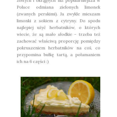
żółtych i okrągłych niż popularniejsza w
Polsce odmiana zielonych limonek
(zwanych perskimi). Ja zwykle mieszam
limonki z sokiem z cytryny. Do spodu
najlepiej użyć herbatników, o których
wiecie, że są mało słodkie - trzeba też
zachować właściwą proporcję pomiędzy
pokruszeniem herbatników na coś, co
przypomina bułkę tartą, a połamaniem
ich na 6 części :)