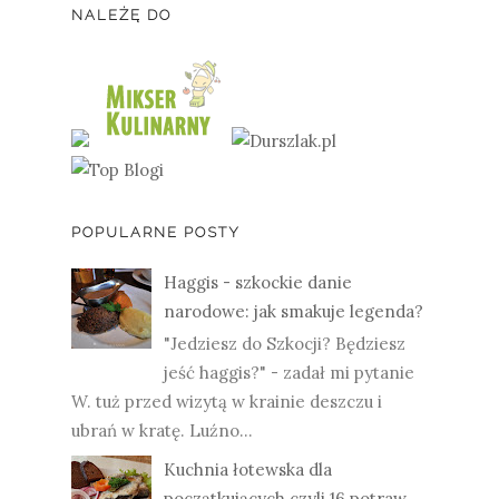
NALEŻĘ DO
POPULARNE POSTY
Haggis - szkockie danie
narodowe: jak smakuje legenda?
"Jedziesz do Szkocji? Będziesz
jeść haggis?" - zadał mi pytanie
W. tuż przed wizytą w krainie deszczu i
ubrań w kratę. Luźno...
Kuchnia łotewska dla
początkujących czyli 16 potraw,