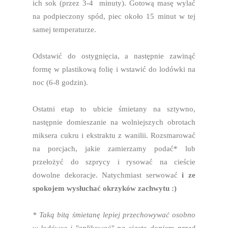
ich sok (przez 3-4 minuty). Gotową masę wylać
na podpieczony spód, piec około 15 minut w tej
samej temperaturze.
Odstawić do ostygnięcia, a następnie zawinąć
formę w plastikową folię i wstawić do lodówki na
noc (6-8 godzin).
Ostatni etap to ubicie śmietany na sztywno,
następnie domieszanie na wolniejszych obrotach
miksera cukru i ekstraktu z wanilii. Rozsmarować
na porcjach, jakie zamierzamy podać* lub
przełożyć do szprycy i rysować na cieście
dowolne dekoracje. Natychmiast serwować
i ze
spokojem wysłuchać okrzyków zachwytu :)
* Taką bitą śmietanę lepiej przechowywać osobno
w lodówce i "aplikować" na ciasto dopiero przed