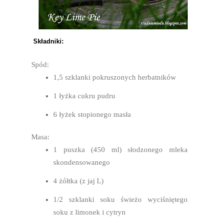
Składniki:
Spód:
1,5 szklanki pokruszonych herbatników
1 łyżka cukru pudru
6 łyżek stopionego masła
Masa:
1 puszka (450 ml) słodzonego mleka
skondensowanego
4 żółtka (z jaj L)
1/2 szklanki soku świeżo wyciśniętego
soku z limonek i cytryn