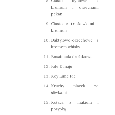
Ciasto dyniowe z
kremem i orzechami
pekan
Ciasto z truskawkami i
kremem
Daktylowo-orzechowe z
kremem whisky
Ensaimada drożdżowa
Fale Dunaju
Key Lime Pie
Kruchy placek ze
śliwkami
Kołacz z makiem i
posypką