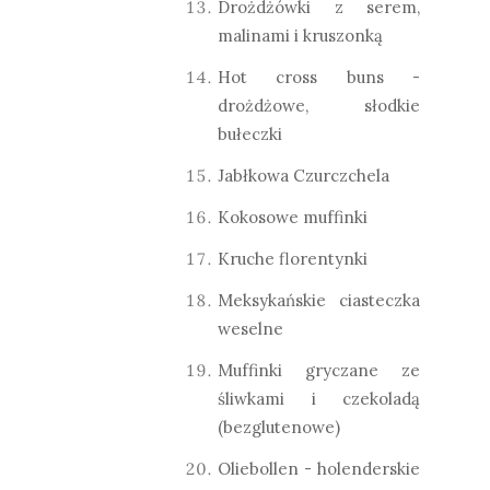
Drożdżówki z serem,
malinami i kruszonką
Hot cross buns -
drożdżowe, słodkie
bułeczki
Jabłkowa Czurczchela
Kokosowe muffinki
Kruche florentynki
Meksykańskie ciasteczka
weselne
Muffinki gryczane ze
śliwkami i czekoladą
(bezglutenowe)
Oliebollen - holenderskie