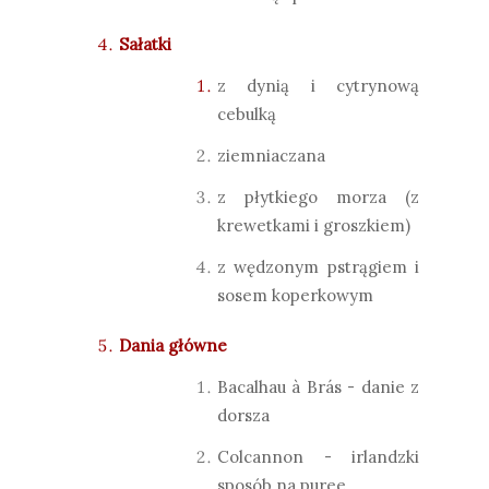
Sałatki
z dynią i cytrynową
cebulką
ziemniaczana
z płytkiego morza (z
krewetkami i groszkiem)
z wędzonym pstrągiem i
sosem koperkowym
Dania główne
Bacalhau à Brás - danie z
dorsza
Colcannon - irlandzki
sposób na puree