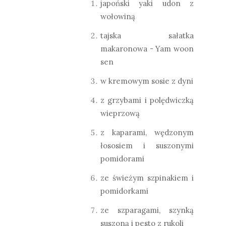
japoński yaki udon z
wołowiną
tajska sałatka
makaronowa - Yam woon
sen
w kremowym sosie z dyni
z grzybami i polędwiczką
wieprzową
z kaparami, wędzonym
łososiem i suszonymi
pomidorami
ze świeżym szpinakiem i
pomidorkami
ze szparagami, szynką
suszoną i pesto z rukoli