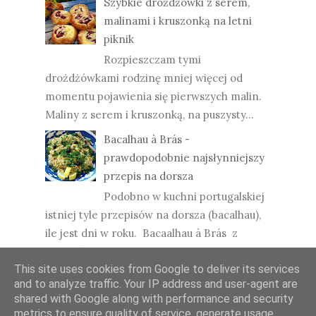
Szybkie drożdżówki z serem,
malinami i kruszonką na letni
piknik
Rozpieszczam tymi
drożdżówkami rodzinę mniej więcej od
momentu pojawienia się pierwszych malin.
Maliny z serem i kruszonką, na puszysty...
Bacalhau à Brás -
prawdopodobnie najsłynniejszy
przepis na dorsza
Podobno w kuchni portugalskiej
istniej tyle przepisów na dorsza (bacalhau),
ile jest dni w roku. Bacaalhau à Brás z
pewnością może rywa...
This site uses cookies from Google to deliver its services
and to analyze traffic. Your IP address and user-agent are
shared with Google along with performance and security
metrics to ensure quality of service, generate usage